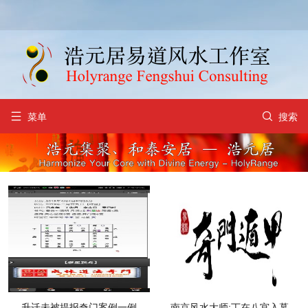


菜单
搜索
升迁未被提报奇门案例一例
南京风水大师:丁在八宫入墓