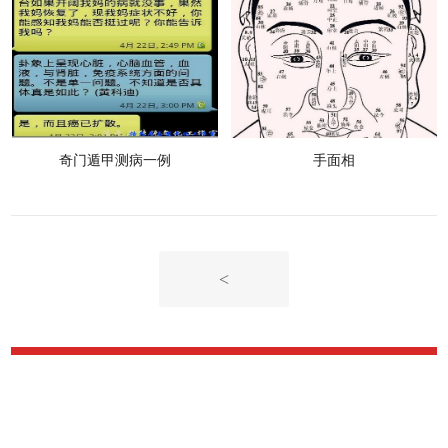
奇门遁甲测病一例
手面相
<