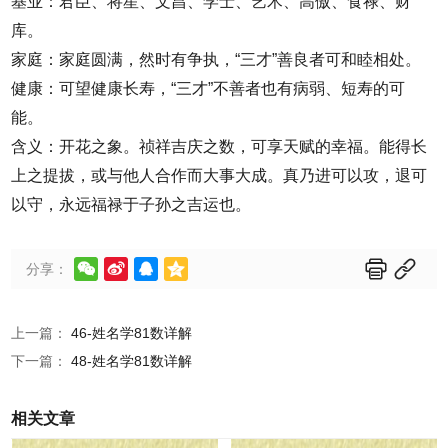
基业：君臣、将星、文昌、学士、艺术、高傲、食禄、财
库。
家庭：家庭圆满，然时有争执，“三才”善良者可和睦相处。
健康：可望健康长寿，“三才”不善者也有病弱、短寿的可
能。
含义：开花之象。祯祥吉庆之数，可享天赋的幸福。能得长
上之提拔，或与他人合作而大事大成。真乃进可以攻，退可
以守，永远福禄于子孙之吉运也。






分享：
上一篇：
46-姓名学81数详解
下一篇：
48-姓名学81数详解
相关文章