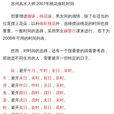
苏州风水大师:2007年桃花催旺时间
想要增进
姻缘
，
桃花缘
，男女间的感情，除了在适当的
位置摆上花朵，以利
催旺桃花
外，选择摆设桃花的时间也很
重要。一般时间的选择，采用男女
嫁娶日
课来进行。 底下为
2008年可用的时间列表。
然而，对时间的选择，还有一个很重要的因素要考虑，
那就是不同生肖的人，需要避开一些特定的日子。
鼠
，避开
午日
，
午时
，
未日
，
未时
。
牛
，避开
未日
，
未时
，
辰日
，
辰时
。
虎
，避开
申日
，
申时
，
丑日
，
丑时
。
兔
，避开
酉日
，
酉时
，
戌日
，
戌时
。
龙
，避开
戌日
，
戌时
，
未日
，
未时
。
蛇
，避开
亥日
，
亥时
，
辰日
，
辰时
。