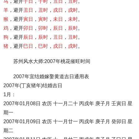
马
，避开
子日
，
子时
，
丑日
，
丑时
。
羊
，避开
丑日
，
丑时
，
戌日
，
戌时
。
猴
，避开
寅日
，
寅时
，
未日
，
未时
。
鸡
，避开
卯日
，
卯时
，
辰日
，
辰时
。
狗
，避开
辰日
，
辰时
，
丑日
，
丑时
。
猪
，避开
巳日
，
巳时
，
戌日
，
戌时
。
苏州风水大师:2007年桃花催旺时间
2007年宜结婚嫁娶黄道吉日通用表
2007年(丁亥猪年)结婚吉日
1月：
2007年01月08日 农历 十一月二十 丙戌年 庚子月 壬寅日 星
期一
2007年01月09日 农历 十一月廿一 丙戌年 庚子月 癸卯日 星
期二