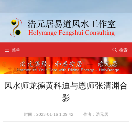


菜单
搜索
风水师龙德黄科迪与恩师张清渊合
影
时间：2023-01-16 1:09:42
作者：浩元居