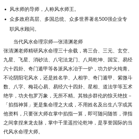
风水师的导师，人称风水师王。
众多政府高层、多国总统、众多世界著名500强企业专
职风水顾问。
当代风水命理宗师—张清渊老师
张清渊老师精研风水命理三十余载，将三合、三元、玄空、
九星、飞星、消砂法、八宅法龙门、八局乾坤、国宝、易经
六十四卦、奇门遁甲等各派风水冶于一炉，功力炉火纯青。
不论阴阳宅风水，还是姓名学、人相学、奇门遁甲、紫微斗
数、八字、梅花心易、易经六十四卦、星相、道法学等五术
绝学，功夫包罗万象，无所不精。其独步群伦的惊天绝技－
「掐指神算」更是集命理之大成，不用姓名及出生八字或其
他资料，只要张大师在掌中掐指一算，即可随问随答，弹指
之间拿捏来龙去脉，掌中千里遥控论乾坤，是享誉国际的当
代风水命理大师。