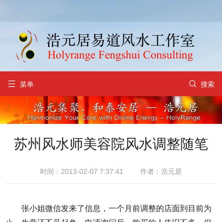


菜单
搜索
苏州风水师美容院风水调整随笔
时间：2013-02-07 7:37:41
作者：浩元居
张小姐微信发来了信息，一个月前调整的店面到目前为