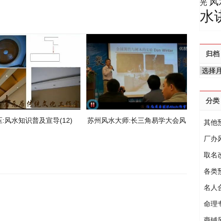
风
光
水
归档
归
档
分类
:风水知识普及宣导(12)
苏州风水大师:长三角易学大会风
其他
水科学研究呼吁报告
厂办
取名
各类
名人
命理
商铺