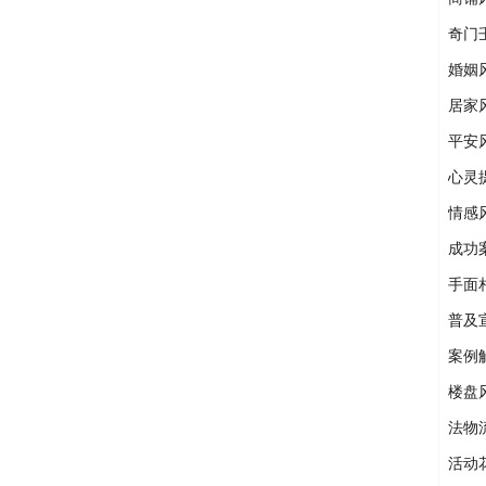
奇门
婚姻
居家
平安
心灵
情感
成功
手面
普及
案例
楼盘
法物
活动