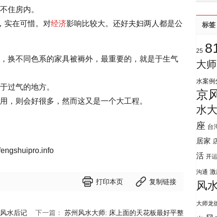
不住房内。
，实在可惜。对
经济
影响比较大。还好夫妇两人都是公
标签
8
25
，换不同色系的家具被褥外，最重要的，就是于生气
大师
水案例
于过气的地方。
京
用，则会好很多，然而这又是一个大工程。
水
座
台
居家
gshuipro.info
活
开
激
沟通


打印本页
复制链接
风
大师龙
风水后记
下一篇：
苏州风水大师: 床上面的天花板最好平整