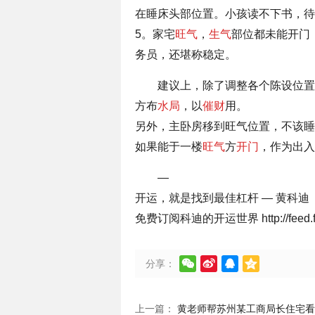
在睡床头部位置。小孩读不下书，待
5。家宅
旺气
，
生气
部位都未能开门
务员，还堪称稳定。
建议上，除了调整各个陈设位置
方布
水局
，以
催财
用。
另外，主卧房移到旺气位置，不该睡
如果能于一楼
旺气
方
开门
，作为出入
—
开运，就是找到最佳杠杆 — 黄科迪
免费订阅科迪的开运世界 http://feed.fen




分享：
上一篇：
黄老师帮苏州某工商局长住宅看