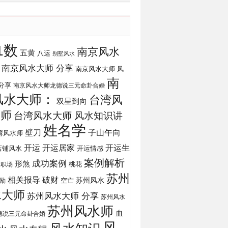
1数
南京风水
五黄
八运
别墅风水
南京风水大师 分享
南京风水大师 风
南
分享
南京风水大师龙德说三元命卦合婚
风水大师：
台湾风
双星到向
大师
台湾风水大师 风水知识讲
姓名学
壁刀
子山午向
湾风水师
开运
开运生
开运居家
店铺风水
开运情感
案例解析
成功案例
形煞
桃花
运职场
苏州
相关报导
破财
苏州风水
励
空亡
水大师
苏州风水大师 分享
苏州风水
苏州风水师
血
德说三元命卦合婚
风