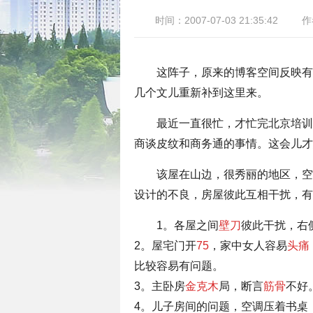
时间：2007-07-03 21:35:42
作
这阵子，原来的博客空间反映有
几个文儿重新补到这里来。
最近一直很忙，才忙完北京培训
商谈皮纹和商务通的事情。这会儿才
该屋在山边，很秀丽的地区，空
设计的不良，房屋彼此互相干扰，有
1。各屋之间
壁刀
彼此干扰，右
2。屋宅门开
75
，家中女人容易
头痛
比较容易有问题。
3。主卧房
金克木
局，断言
筋骨
不好
4。儿子房间的问题，空调压着书桌