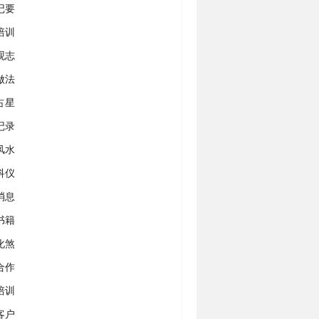
记要
培训
观志
做法
占星
记录
风水
科仪
消息
书籍
化煞
合作
培训
客户