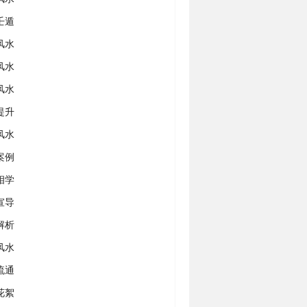
壬遁
风水
风水
风水
提升
风水
案例
相学
宣导
解析
风水
流通
花絮