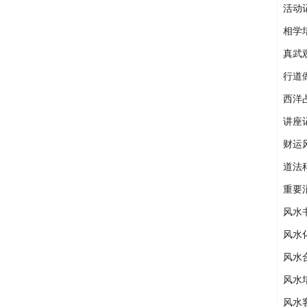
活动
相学
真武
行道
西洋
讲座
财运
道法
重要
风水
风水
风水
风水
风水