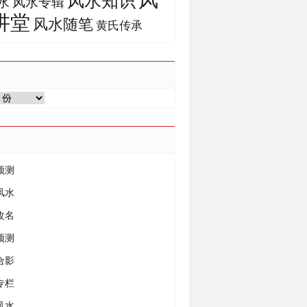
风水知识
风水专辑
水
讲堂
风水随笔
黄氏传承
预测
风水
改名
预测
合影
专栏
风水