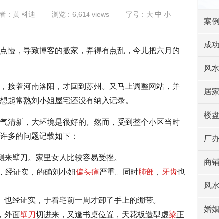
者：黄 科迪
浏览：6,614 views
字号：
大
中
小
案
成
点慢，导致博客的搬家，弄得有点乱，今儿把六月的
风
，接着河南洛阳，才回到苏州。又马上调整网站，并
居
想起常熟刘小姐屋宅还没有纳入记录。
楼
气清新，大环境是很好的。然而，受到整个小区当时
许多的问题记载如下：
厂
侧来壁刀。家里女人比较容易受挫。
商
，经证实，的确刘小姐
偏头痛
严重。同时
肺部
，
牙齿
也
风
。也经证实，于看宅前一周才卸了手上的绷带。
婚
，外面
壁刀
切进来，又逢书桌位置，天花板造型虚
梁
正