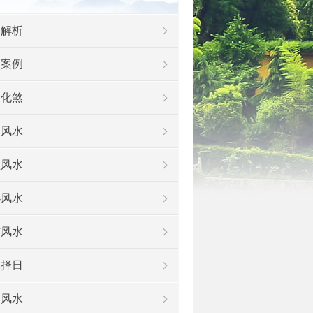
例解析
功案例
水化煞
家风水
盘风水
办风水
铺风水
水择日
姻风水