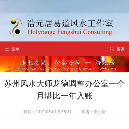


菜单
搜索
苏州风水大师龙德调整办公室一个
月堪比一年入账
时间：2019-05-01 8:38:37
作者：浩元居