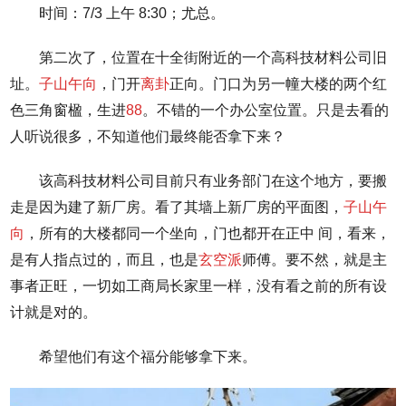
时间：7/3 上午 8:30；尤总。
第二次了，位置在十全街附近的一个高科技材料公司旧
址。
子山午向
，门开
离卦
正向。门口为另一幢大楼的两个红
色三角窗楹，生进
88
。不错的一个办公室位置。只是去看的
人听说很多，不知道他们最终能否拿下来？
该高科技材料公司目前只有业务部门在这个地方，要搬
走是因为建了新厂房。看了其墙上新厂房的平面图，
子山午
向
，所有的大楼都同一个坐向，门也都开在正中 间，看来，
是有人指点过的，而且，也是
玄空派
师傅。要不然，就是主
事者正旺，一切如工商局长家里一样，没有看之前的所有设
计就是对的。
希望他们有这个福分能够拿下来。