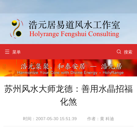


菜单
搜索
苏州风水大师龙德：善用水晶招福
化煞
时间：2007-05-30 15:51:39
作者：黄 科迪