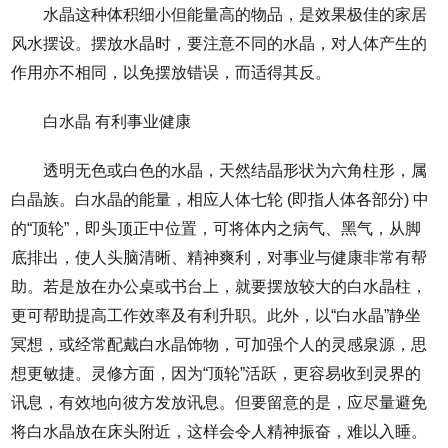
水晶这种体积细小但能量高的物品，是效果极佳的家居
风水摆设。摆放水晶时，要注意不同的水晶，对人体产生的
作用亦不相同，以免摆放错误，而适得其反。
白水晶 有利事业健康
透明无色或白色的水晶，天然结晶形状为六角柱形，属
白晶族。白水晶的能量，相应人体七轮 (即指人体各部分) 中
的“顶轮”，即头顶正中位置，可将体内之病气、黑气，从脚
底排出，使人头脑清晰、精神爽利，对事业与健康非常有帮
助。若是放在办公桌或书台上，就要摆放较大的白水晶柱，
更可帮助提高工作效率及有利升职。此外，以“白水晶”静坐
冥想，或经常配戴白水晶饰物，可加强个人的灵感泉源，思
想更敏捷。灵修方面，因为“顶轮”活跃，更容易收到灵界的
讯息，有效地向彼方发放讯息。但要留意的是，应尽量避免
将白水晶放在床头附近，这样会令人精神振奋，难以入睡。