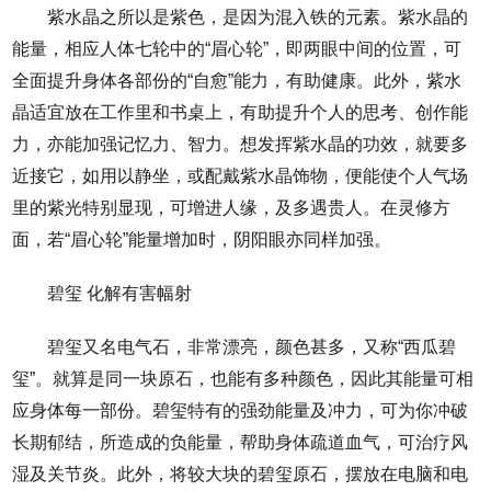
紫水晶之所以是紫色，是因为混入铁的元素。紫水晶的
能量，相应人体七轮中的“眉心轮”，即两眼中间的位置，可
全面提升身体各部份的“自愈”能力，有助健康。此外，紫水
晶适宜放在工作里和书桌上，有助提升个人的思考、创作能
力，亦能加强记忆力、智力。想发挥紫水晶的功效，就要多
近接它，如用以静坐，或配戴紫水晶饰物，便能使个人气场
里的紫光特别显现，可增进人缘，及多遇贵人。在灵修方
面，若“眉心轮”能量增加时，阴阳眼亦同样加强。
碧玺 化解有害幅射
碧玺又名电气石，非常漂亮，颜色甚多，又称“西瓜碧
玺”。就算是同一块原石，也能有多种颜色，因此其能量可相
应身体每一部份。碧玺特有的强劲能量及冲力，可为你冲破
长期郁结，所造成的负能量，帮助身体疏道血气，可治疗风
湿及关节炎。此外，将较大块的碧玺原石，摆放在电脑和电