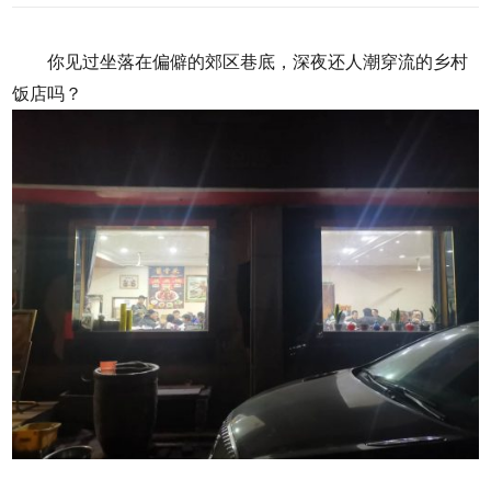
你见过坐落在偏僻的郊区巷底，深夜还人潮穿流的乡村
饭店吗？