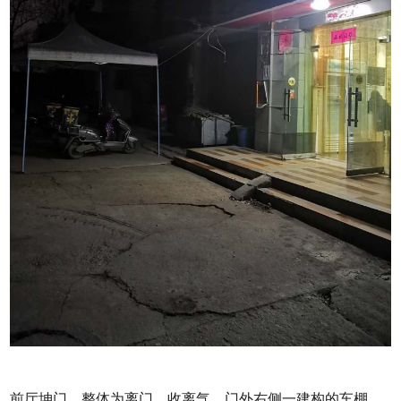
前厅坤门、整体为离门，收离气。门外右侧一建构的车棚，