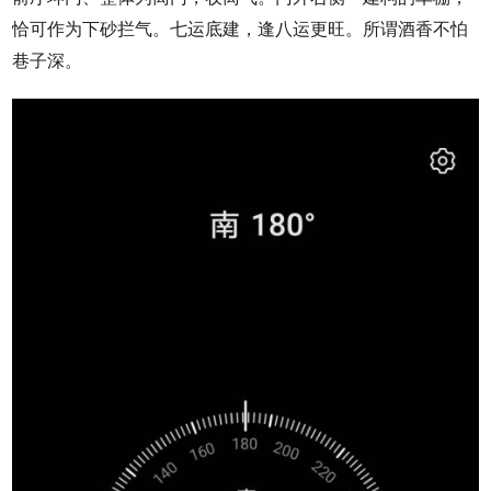
恰可作为下砂拦气。七运底建，逢八运更旺。所谓酒香不怕
巷子深。