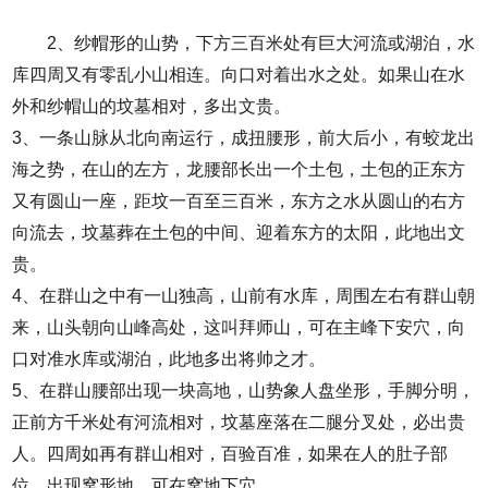
2、纱帽形的山势，下方三百米处有巨大河流或湖泊，水
库四周又有零乱小山相连。向口对着出水之处。如果山在水
外和纱帽山的坟墓相对，多出文贵。
3、一条山脉从北向南运行，成扭腰形，前大后小，有蛟龙出
海之势，在山的左方，龙腰部长出一个土包，土包的正东方
又有圆山一座，距坟一百至三百米，东方之水从圆山的右方
向流去，坟墓葬在土包的中间、迎着东方的太阳，此地出文
贵。
4、在群山之中有一山独高，山前有水库，周围左右有群山朝
来，山头朝向山峰高处，这叫拜师山，可在主峰下安穴，向
口对准水库或湖泊，此地多出将帅之才。
5、在群山腰部出现一块高地，山势象人盘坐形，手脚分明，
正前方千米处有河流相对，坟墓座落在二腿分叉处，必出贵
人。四周如再有群山相对，百验百准，如果在人的肚子部
位，出现窝形地，可在窝地下穴。