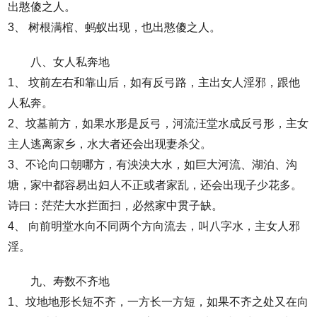
出憨傻之人。
3、 树根满棺、蚂蚁出现，也出憨傻之人。
八、女人私奔地
1、 坟前左右和靠山后，如有反弓路，主出女人淫邪，跟他
人私奔。
2、坟墓前方，如果水形是反弓，河流汪堂水成反弓形，主女
主人逃离家乡，水大者还会出现妻杀父。
3、不论向口朝哪方，有泱泱大水，如巨大河流、湖泊、沟
塘，家中都容易出妇人不正或者家乱，还会出现子少花多。
诗曰：茫茫大水拦面扫，必然家中贯子缺。
4、 向前明堂水向不同两个方向流去，叫八字水，主女人邪
淫。
九、寿数不齐地
1、坟地地形长短不齐，一方长一方短，如果不齐之处又在向