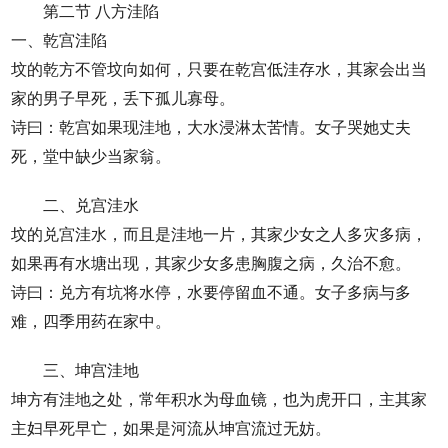
第二节 八方洼陷
一、乾宫洼陷
坟的乾方不管坟向如何，只要在乾宫低洼存水，其家会出当
家的男子早死，丢下孤儿寡母。
诗曰：乾宫如果现洼地，大水浸淋太苦情。女子哭她丈夫
死，堂中缺少当家翁。
二、兑宫洼水
坟的兑宫洼水，而且是洼地一片，其家少女之人多灾多病，
如果再有水塘出现，其家少女多患胸腹之病，久治不愈。
诗曰：兑方有坑将水停，水要停留血不通。女子多病与多
难，四季用药在家中。
三、坤宫洼地
坤方有洼地之处，常年积水为母血镜，也为虎开口，主其家
主妇早死早亡，如果是河流从坤宫流过无妨。