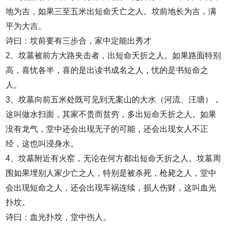
地为吉，如果三至五米出短命夭亡之人。坟前地长为吉，满
平为大吉。
诗曰：坟前要有三步合，家中定能出秀才
2、坟墓被前方大路夹击者，出短命夭折之人。如果路面特别
高，喜忧各半，喜的是出读书成名之人，忧的是书短命之
人。
3、坟墓向前五米处既可见到无案山的大水（河流、汪塘），
这叫做水扫面，其家不贵而贫穷，多出短命夭折之人。如果
没有龙气，堂中还会出现无子的可能，还会出现女人不正
经，这也叫浸身水。
4、坟墓附近有火窑，无论在何方都出短命夭折之人。坟墓周
围如果埋别人家少亡之人，特别是被杀死，枪毙之人，堂中
会出现短命之人，还会出现车祸连续，损人伤财，这叫血光
扑坟。
诗曰：血光扑坟，堂中伤人。