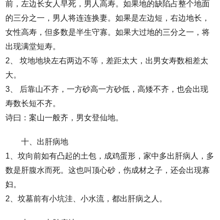
前，左边长女人早死，男人高寿。如果地的缺陷占整个地面
的三分之一，男人将连连换妻。如果是左边短，右边地长，
女性高寿，但多数是半生守寡。如果大过地的三分之一，将
出现满堂短寿。
2、 坟地地块左右两边不等，差距太大，出男女寿数相差太
大。
3、 后靠山不齐，一方砂高一方砂低，高矮不齐，也会出现
寿数长短不齐。
诗曰：案山一般齐，男女登仙地。
十、出肝病地
1、坟向前如有凸起的土包，成鸡蛋形，家中多出肝病人，多
数是肝腹水而死。这也叫顶心砂，伤成材之子，还会出现寡
妇。
2、坟墓前有小坑洼、小水流，都出肝病之人。