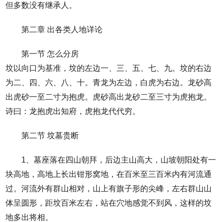
但多数没有继承人。
第二章 出各类人地详论
第一节 怎么分房
坟以向口为基准，坟的左边一、三、五、七、九。坟的右边
为二、四、六、八、十。青龙为左边，白虎为右边。龙砂高
出虎砂一至二寸为抱虎。虎砂高出龙砂二至三寸为虎抱龙。
诗曰：龙抱虎出知府，虎抱龙代代穷。
第二节 坟墓贵断
1、墓座落在四山朝拜，后边主山高大，山坡朝阳处有一
块高地，高地上长出钳形窝地，在百米至三百米内有河流通
过。河流外有群山相对，山上有旗子形的尖峰，左右群山山
体呈圆形，距坟百米左右，站在穴地感觉不到风，这样的坟
地多出将相。