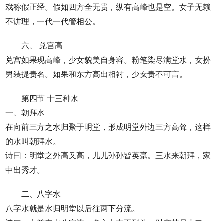
戏称假正经。假如四方全无贵，纵有高峰也是空。女子无赖
不讲理，一代一代管相公。
六、 兑宫高
兑宫如果现高峰，少女貌美自身容。粉笔染尽满堂水，女扮
男装提贵名。如果和东方高出相衬，少女贵不可言。
第四节 十三种水
一、朝拜水
在向前三方之水归聚于明堂，形成明堂外边三方高耸，这样
的水叫朝拜水。
诗曰：明堂之外高又高，儿儿孙孙皆英毫。三水来朝拜，家
中出秀才。
二、八字水
八字水就是水归明堂以后往两下分流。