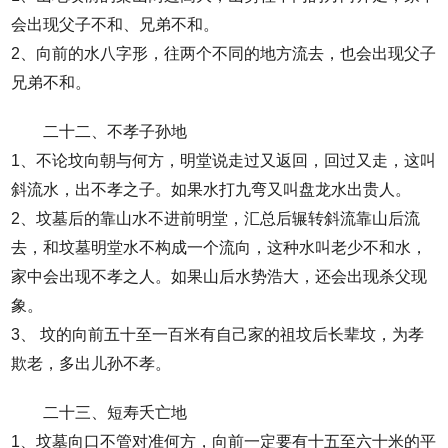
会出现父子不和、兄弟不和。
2、向前的水八字形，往两个不同的地方流去，也会出现父子
兄弟不和。
二十二、不孝子孙地
1、不论坟向朝与何方，明堂说走过又返回，回过又走，这叫
斜流水，出不孝之子。如果水打九弯又叫盘龙水出贵人。
2、坟墓后的靠山水不进前明堂，汇总后辗转斜流靠山后流
去，和坟墓明堂水不构成一个流向，这种水叫老少不和水，
家中会出现不孝之人。如果山后水势浩大，还会出现杀父现
象。
3、 坟的向前五十至一百米有自己家的祖坟后长辈坟，为孝
欺老，多出儿孙不孝。
二十三、短寿夭亡地
1、坟墓向口不管对准何方，向前一定要有十五至六十米的平