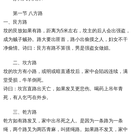
第一节 八方路
一、艮方路
坟的艮放如果有路，距离为5米左右，坟主的后人会出强盗，
成为贼子贼孙。路大要出匪首，路小出偷摸之人，妇女不干
净偷情。诗曰：艮方有路不算强，男是强盗女做娼。
二、坎方路
坟的坎方有小路，或明或暗直通坟后，家中会陷凶连续，满
堂受损，牛羊倒死。
诗曰：坎宫直路出夭亡，如果发叉更悲伤。喝药上吊年青
死，有人乞丐在外乡。
三、乾方路
乾方如有路发叉，家中出吊死之人。是因为一条路为一条
绳，两个路叉为两匹青麻，叫搓绳路。如果路不发叉，家中