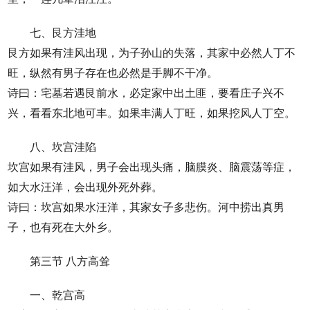
七、艮方洼地
艮方如果有洼风出现，为子孙山的失落，其家中必然人丁不
旺，纵然有男子存在也必然是手脚不干净。
诗曰：宅墓若遇艮前水，必定家中出土匪，要看庄子兴不
兴，看看东北地可丰。如果丰满人丁旺，如果挖风人丁空。
八、坎宫洼陷
坎宫如果有洼风，男子会出现头痛，脑膜炎、脑震荡等症，
如大水汪洋，会出现外死外葬。
诗曰：坎宫如果水汪洋，其家女子多悲伤。河中捞出真男
子，也有死在大外乡。
第三节 八方高耸
一、乾宫高