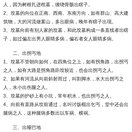
人，因为树根扎进棺墓，缠绕骨骸出瞎子。
2、坟墓的向位在正南、西南、东南方向，如有群山、高大建
筑物，大的河流做案山，多出眼病，晚年有瞎子出现。
3、坟墓向前有别人家的坟墓，和此坟墓构成一条直线者出瞎
子，如过偏左出男人眼睛多病，偏右者女人眼睛多病。
二、出拐丐地
1、坟墓不管朝向如何，在四角位之上，如有拐角路，出拐丐
之人，如有大路是拐角路距坟较近，也会出拐丐之人。
2、如果有河流从向前斜射而过，叫割脚水，水大出拐丐之
人，水小出伤腿之人。
3、坟墓的护砂上有小坑，常年积水，也出拐丐之人。
4、向前有直路从坟前通过，名叫讨饭棍出乞丐，堂中还会出
腿病之人，这种腿病多数出以车祸、横祸。
三、出哑巴地