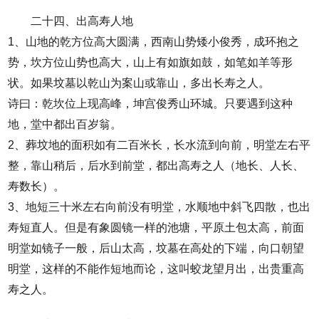
二十四、出高寿人地
1、山地的乾方位高大圆满，西南山势矮小俊秀，成环抱之
势，坎方位山势也高大，山上有如旗如鼓，如笔如羊等形
状。如果坟墓以乾山为案山或靠山，多出长寿之人。
诗曰：乾坎位上现高峰，坤宫俊秀山环城。只要遇到这种
地，堂中都出百岁翁。
2、葬坟地的面积如有二百米长，长水流到向前，明堂左右平
整，靠山稍后，后水到前堂，都出高寿之人（地长、人长、
寿数长）。
3、地短三十米左右向前没有明堂，水顺地中斜飞四散，也出
寿短直人。但是有象圆镜一样的池塘，平原土包太高，前面
明堂如镜子一般，后山太高，坟墓在高处的下端，向口朝望
明堂，这样的不能作短地而论，这叫蛟龙望月出，出贵重高
寿之人。