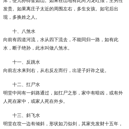
库，使儿孙得金如山。如果在山地有此向为龙吐须，主男性
发贵。如果离庄子太近的周围左右，多生女孩。如宅后出
现，多换姓之人。
十、八煞水
向前有四道河流，水从四下流去，不能同归一路，如有此
水，断子绝孙，此水叫做八煞水。
十一、反跳水
向前左水来到右，从右反左而行，出逆子奸诈之徒。
十二、扛尸水
明堂中间有一斜路通过，如扛尸之形，家中有暗凶，或有外
人死在家中，或家人死在外乡。
十三、斜飞水
明堂在坟一边有倾斜，形状如刀似剑，其家先发财十五年，