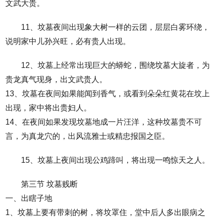
文武大贵。
11、坟墓夜间出现象大树一样的云团，层层白雾环绕，
说明家中儿孙兴旺，必有贵人出现。
12、坟墓上经常出现巨大的蟒蛇，围绕坟墓大旋者，为
贵龙真气现身，出文武贵人。
13、坟墓在夜间如果能闻到香气，或看到朵朵红黄花在坟上
出现，家中将出贵妇人。
14、在夜间如果发现坟墓地成一片汪洋，这种坟墓贵不可
言，为真龙穴的，出风流雅士或精忠报国之臣。
15、坟墓上夜间出现公鸡蹄叫，将出现一鸣惊天之人。
第三节 坟墓贱断
一、出瞎子地
1、坟墓上要有带刺的树，将坟罩住，堂中后人多出眼病之