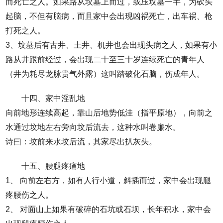
而死亡之人。如果路从坟墓上而过，或压坟墓一半，为砍头
起脑，不但有脑病，而且家中会出现凶祸死亡，出车祸、枪
打死之人。
3、坟墓后有古井、土井、机井也会出现头病之人，如果有小
路从井跟前经过，会出现二十至三十岁连续死亡的青年人
（井为耗尽龙脉贵气外露）这叫踏破化石脑，伤成年人。
十四、家中淫乱地
向前地形连续高起，靠山后地势低洼（指平原地），向前之
水通过坟地左右旁向坟后流去，这种水叫卷廉水。
诗曰：坟前来水坟后流，其家尽出扒灰头。
十五、腰腿疼痛地
1、 向前左右方，如有人行小道，斜插而过，家中会出现腿
疼腰伤之人。
2、 对面山上如果有破碎的石坑或石坝，长年积水，家中会