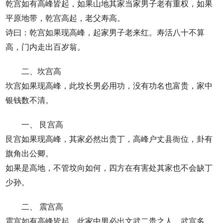
乾宫如有高峰皆起，如果山地其家当家男子老有重权，如果
平原地带，乾宫高起，老父寿高。
诗曰：乾宫如果现高峰，起家男子老来红。寿活八十不算
高，门内走出百岁翁。
二、坎宫高
坎宫如果现高峰，此坟长男必用功，没有功名也富贵，家中
银钱数不清。
一、 艮宫高
艮宫如果现高峰，其家必然出贵丁，高峰户丈县衙位，卦有
旗角出公卿。
如果是高地，不管坟向如何，四方在有害处其家也不会缺丁
少孙。
二、 震宫高
震宫如有高峰皆起，此家中男必出文武二贵之人，武宫多