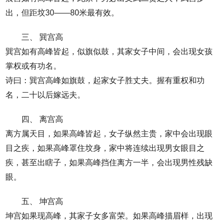
出，但距坟30——80米最有效。
三、 巽宫高
巽宫如有高峰皆起，似旗似鼓，其家女子中间，会出现女孩
掌权或有功名。
诗曰：巽宫高峰如旗鼓，起家女子胜丈夫。握有重权和功
名，二十以后嫁远夫。
四、 离宫高
离方属天目，如果高峰皆起，女子纵然主贵，家中会出现眼
目之疾，如果高峰罩住坟身，家中将连续出现男女眼目之
疾，甚至出瞎子，如果高峰挡住离方一半，会出现男性残缺
眼。
五、 坤宫高
坤宫如果现高峰，其家子女多富荣。如果高峰描眉样，出现