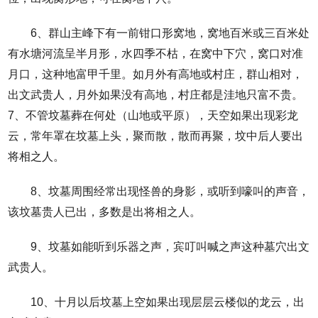
6、群山主峰下有一前钳口形窝地，窝地百米或三百米处
有水塘河流呈半月形，水四季不枯，在窝中下穴，窝口对准
月口，这种地富甲千里。如月外有高地或村庄，群山相对，
出文武贵人，月外如果没有高地，村庄都是洼地只富不贵。
7、不管坟墓葬在何处（山地或平原），天空如果出现彩龙
云，常年罩在坟墓上头，聚而散，散而再聚，坟中后人要出
将相之人。
8、坟墓周围经常出现怪兽的身影，或听到嚎叫的声音，
该坟墓贵人已出，多数是出将相之人。
9、坟墓如能听到乐器之声，宾叮叫喊之声这种墓穴出文
武贵人。
10、十月以后坟墓上空如果出现层层云楼似的龙云，出