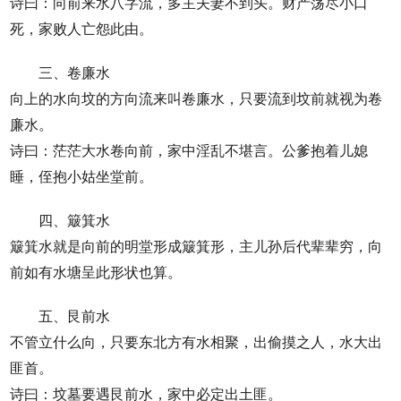
诗曰：向前来水八字流，多主夫妻不到头。财产荡尽小口
死，家败人亡怨此由。
三、卷廉水
向上的水向坟的方向流来叫卷廉水，只要流到坟前就视为卷
廉水。
诗曰：茫茫大水卷向前，家中淫乱不堪言。公爹抱着儿媳
睡，侄抱小姑坐堂前。
四、簸箕水
簸箕水就是向前的明堂形成簸箕形，主儿孙后代辈辈穷，向
前如有水塘呈此形状也算。
五、艮前水
不管立什么向，只要东北方有水相聚，出偷摸之人，水大出
匪首。
诗曰：坟墓要遇艮前水，家中必定出土匪。