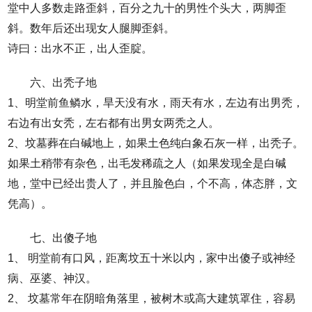
堂中人多数走路歪斜，百分之九十的男性个头大，两脚歪
斜。数年后还出现女人腿脚歪斜。
诗曰：出水不正，出人歪腚。
六、出秃子地
1、明堂前鱼鳞水，旱天没有水，雨天有水，左边有出男秃，
右边有出女秃，左右都有出男女两秃之人。
2、坟墓葬在白碱地上，如果土色纯白象石灰一样，出秃子。
如果土稍带有杂色，出毛发稀疏之人（如果发现全是白碱
地，堂中已经出贵人了，并且脸色白，个不高，体态胖，文
凭高）。
七、出傻子地
1、 明堂前有口风，距离坟五十米以内，家中出傻子或神经
病、巫婆、神汉。
2、 坟墓常年在阴暗角落里，被树木或高大建筑罩住，容易