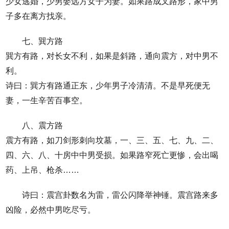
少女逃婚，少男娶远方女子为妻。如果路成叉路形，家中男
子多在离方找亲。
七、巽方路
巽方有路，对长女不利，如果是斜路，通向震方，对中男不
利。
诗曰：巽方有路通正东，少年男子冷清清。不是早死便无
妻，一生辛苦百事空。
八、震方路
震方有路，如刀剑形刺向坟墓，一、三、五、七、九、二、
四、六、八、十房中中男受损。如果路窄死亡更惨，会出喝
药、上吊、枪杀……
诗曰：震宫卦数名为雷，雷公闪降举神锤。震宫路来多
凶险，必然中男吃尽亏。