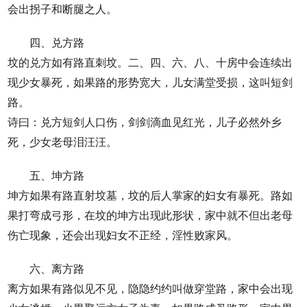
会出拐子和断腿之人。
四、兑方路
坟的兑方如有路直刺坟。二、四、六、八、十房中会连续出
现少女暴死，如果路的形势宽大，儿女满堂受损，这叫短剑
路。
诗曰：兑方短剑人口伤，剑剑滴血见红光，儿子必然外乡
死，少女老母泪汪汪。
五、坤方路
坤方如果有路直射坟墓，坟的后人掌家的妇女有暴死。路如
果打弯成弓形，在坟的坤方出现此形状，家中就不但出老母
伤亡现象，还会出现妇女不正经，淫性败家风。
六、离方路
离方如果有路似见不见，隐隐约约叫做穿堂路，家中会出现