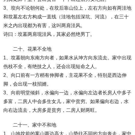
3、坟向不论朝何处，在坟后靠山位上，左右方向如有两洼地
和坟墓左右方构成一直线（洼地包括深坑、河流），在三十
米之内出现都为有害，这叫两肩洼风。
诗曰：坟墓两肩现洼风，其家必然绝男丁。
二十、花果不全地
1、坟墓朝向东南方向者，如果水从坤方向东流去。家中出现
伤枝不全，有绝技之人，还会出现短命之人。
2、向口前有一方稍有伸脚者，主花果不全，特别是西边伸
脚，会出现一枝招婿。
3、向前明堂倾斜，水偏向一边，水偏向左边者长房人中多子
多富，二房人中会多生女儿，家中贫穷。如果偏向右边，水
向右边流去，大房多是贫穷，二房人财两旺。
二十一、家中不和地
1、山地坟前的案山两边高大，山势往不同的方向奔走，家中