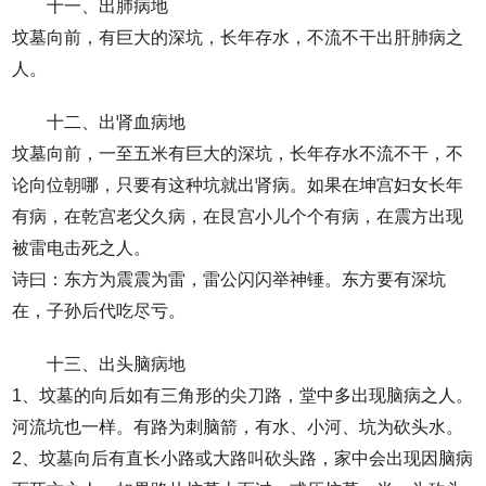
十一、出肺病地
坟墓向前，有巨大的深坑，长年存水，不流不干出肝肺病之
人。
十二、出肾血病地
坟墓向前，一至五米有巨大的深坑，长年存水不流不干，不
论向位朝哪，只要有这种坑就出肾病。如果在坤宫妇女长年
有病，在乾宫老父久病，在艮宫小儿个个有病，在震方出现
被雷电击死之人。
诗曰：东方为震震为雷，雷公闪闪举神锤。东方要有深坑
在，子孙后代吃尽亏。
十三、出头脑病地
1、坟墓的向后如有三角形的尖刀路，堂中多出现脑病之人。
河流坑也一样。有路为刺脑箭，有水、小河、坑为砍头水。
2、坟墓向后有直长小路或大路叫砍头路，家中会出现因脑病