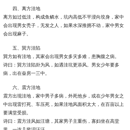
四、离方洼地
离方如过低洼，构成鱼鳞水，坑内高低不平浸向坟身，家中
会出现男女秃子，无发之人，如果水深推拥不动，家中男女
会出现麻子。
五、巽方洼陷
巽方如有洼地，其家会出现男女多灾多难，患胸腹之病。
诗曰：巽方洼陷卦为风，如遇洼坑更添风。男女少年要多
病，出在奋房一三中。
六、震方洼地
震方出现洼地，家中男子多病，外死他乡，或在少年男女之
中出现雷打死、车压死，如果洼地风面积太大，在百亩以上
要满堂受损。
诗曰：震方洼风如汪塘，其家男子主重伤，寡妇坐在高堂
里，一连几辈泪汪汪。