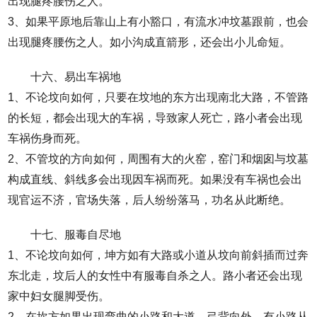
出现腿疼腰伤之人。
3、如果平原地后靠山上有小豁口，有流水冲坟墓跟前，也会
出现腿疼腰伤之人。如小沟成直箭形，还会出小儿命短。
十六、易出车祸地
1、不论坟向如何，只要在坟地的东方出现南北大路，不管路
的长短，都会出现大的车祸，导致家人死亡，路小者会出现
车祸伤身而死。
2、不管坟的方向如何，周围有大的火窑，窑门和烟囱与坟墓
构成直线、斜线多会出现因车祸而死。如果没有车祸也会出
现官运不济，官场失落，后人纷纷落马，功名从此断绝。
十七、服毒自尽地
1、不论坟向如何，坤方如有大路或小道从坟向前斜插而过奔
东北走，坟后人的女性中有服毒自杀之人。路小者还会出现
家中妇女腿脚受伤。
2、在坎方如果出现弯曲的小路和大道，弓背向外，有小路从