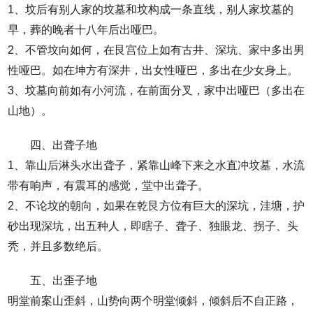
1、坟后有别人家的坟墓和坟构成一条直线，别人家坟墓的
早，葬的晚者十八年后出哑巴。
2、不管坟向如何，在艮宫位上如有古井、深坑、家中多出男
性哑巴。如在坤方有深井，出女性哑巴，多出在少女身上。
3、坟墓向前如有小河流，在前面分叉，家中出哑巴（多出在
山地）。
四、出聋子地
1、靠山后淋头水出聋子，紧靠山峰下来之水直冲坟墓，水流
带有响声，有震耳的感觉，堂中出聋子。
2、不论坟的朝向，如果在乾艮方位有巨大的深坑，洼塘，护
砂出现深坑，出五种人，即瞎子、聋子、独眼龙、拐子、头
秃，并且多数绝后。
五、出歪子地
明堂前案山歪斜，山势向两个明堂倾斜，倾斜后不自正路，