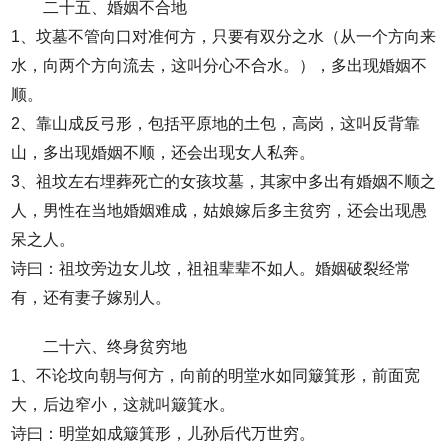
二十五、婚姻不合地
1、坟墓不管向口对准何方，只要有双分之水（从一个方向来
水，向两个方向流去，这叫分心不合水。），多出现婚姻不
顺。
2、靠山成反弓形，包括平原地的土包，高岗，这叫反背靠
山，多出现婚姻不顺，还会出现女人私奔。
3、祖坟左右埋葬死亡的女孩坟墓，其家中多出有婚姻不顺之
人，男性在当地婚姻难成，姑娘嫁后多主贫穷，还会出现愚
呆之人。
诗曰：祖坟旁边女儿坟，祖祖辈辈不如人。婚姻破裂经常
有，还有妻子嫁别人。
二十六、终身贫穷地
1、不论坟向朝与何方，向前的明堂水如同簸箕形，前面宽
大，后边窄小，这就叫簸箕水。
诗曰：明堂如成簸箕形，儿孙后代万世穷。