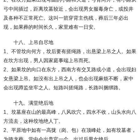
弓中间插过，距离坟墓较近，会出现男女服毒身亡，或投井
及各种不正常死亡。这叫一箭穿背主伤残，葬后三年必出
现，如果葬的时间长久，家里难有一日安。
十八、上吊自尽地
1、不管坟向何方，坟后要有搓绳路，出悬梁上吊之人。如果
在坎方出现，男人因家庭事端上吊而死。
2、如果坟的向口在东方，西南方有交叉路或小道，会出现妇
女悬梁上吊。如没有出上吊之人，也会出现麻烦不断，家中
会出现蹲监坐牢之人。短路叫搓绳路，长路叫捆绑路。
十九、满堂绝后地
1、坟墓座在山的最高峰，八风吹穴，四水不收，山头水向八
方流去，这种坟地绝人丁。
2、平原地中如有一高拢（岗、包）在顶峰处，如有坟墓者，
为骑龙葬，堂中会出贵官一个，出过后男女绝后。