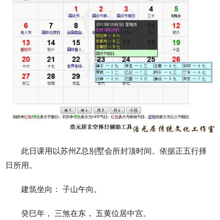
此日课用以苏州Z总别墅会所封顶时间。依据正五行择
日所用。
建筑坐向： 子山午向。
癸巳年， 三煞在东， 五黄位居中宫。