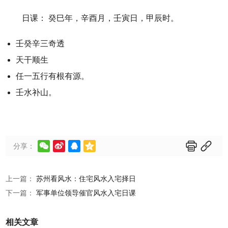
日课： 癸巳年，辛酉月，壬寅日，甲辰时。
壬癸辛三奇透
天干顺生
任一五行有根有源。
壬水补山。






分享：
上一篇：
苏州看风水：住宅风水入宅择日
下一篇：
军事单位领导催官风水入宅日课
相关文章