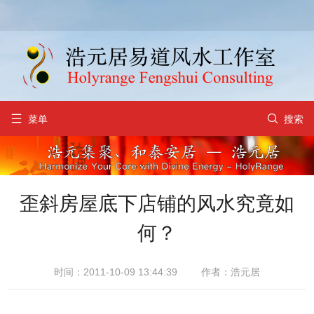


菜单
搜索
歪斜房屋底下店铺的风水究竟如
何？
时间：2011-10-09 13:44:39
作者：浩元居