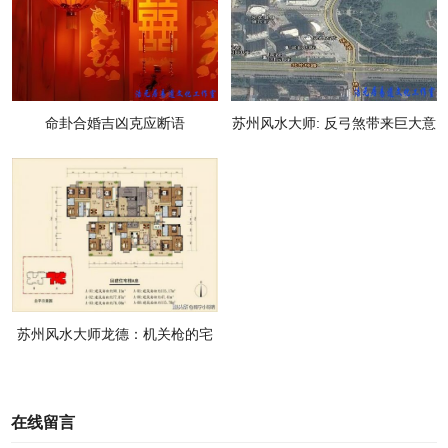
命卦合婚吉凶克应断语
苏州风水大师: 反弓煞带来巨大意
外血光风险
苏州风水大师龙德：机关枪的宅
形吵闹不断
在线留言