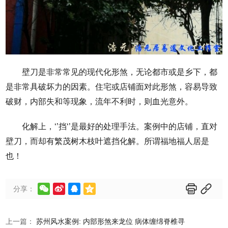
壁刀是非常常见的现代化形煞，无论都市或是乡下，都
是非常具破坏力的因素。住宅或店铺面对此形煞，容易导致
破财，内部失和等现象，流年不利时，则血光意外。
化解上，‘’挡‘’是最好的处理手法。案例中的店铺，直对
壁刀，而却有繁茂树木枝叶遮挡化解。所谓福地福人居是
也！






分享：
上一篇：
苏州风水案例: 内部形煞来龙位 病体缠绵脊椎寻