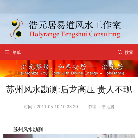


菜单
搜索
苏州风水勘测:后龙高压 贵人不现
时间：2011-05-10 10:33:20
作者：浩元居
苏州风水勘测：