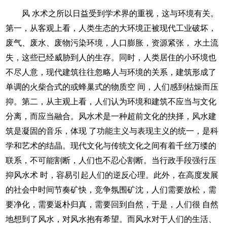
风 水术之所以日益受到学术界的重视，这与环境有关。
第一，从客观上看，人类生态的大环境正被现代工业破坏，
废气、废水、废物污染环境，人口膨胀，资源紧张， 水土流
失，这些已经威胁到人的生存。同时，人类居住的小环境也
不尽人意，现代建筑往往忽略人与环境的关系，建筑形成了
单调的火柴合式的或蜂巢式的物质空 间，人们感到枯燥而压
抑。第二，从主观上看，人们认为环境和建筑不应当与文化
分离，而应当融合。风水术是一种超前文化的抉择，风水建
筑是凝固的音乐，体现 了功能主义与表现主义的统一，是科
学和艺术的结晶。现代文化与传统文化之间有着千丝万缕的
联系，不可能割断，人们也不忍心割断。当行政手段强行压
抑风水术 时，容易引起人们的逆反心理。此外，在高度发展
的社会中时间节奏矿快，竞争氛围矿沈，人们需要放松，需
要净化，需要返朴归真，需要回到自然，于是，人们很 自然
地想到了风水，对风水抱有希望。而风水对于人们的生活、