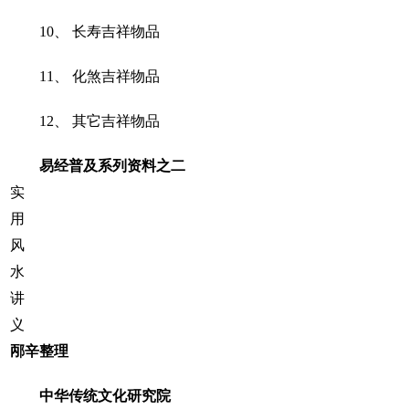
10
、 长寿吉祥物品
11
、 化煞吉祥物品
12
、 其它吉祥物品
易经普及系列资料之二
实
用
风
水
讲
义
邴辛整理
中华传统文化研究院