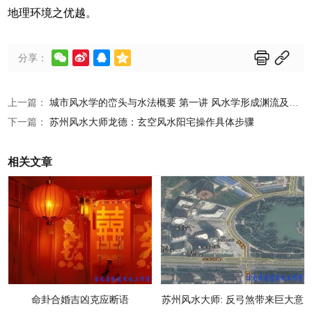
地理环境之优越。






分享：
上一篇：
城市风水学的峦头与水法概要 第一讲 风水学形成渊流及发展
下一篇：
苏州风水大师龙德：玄空风水阳宅操作具体步骤
相关文章
命卦合婚吉凶克应断语
苏州风水大师: 反弓煞带来巨大意