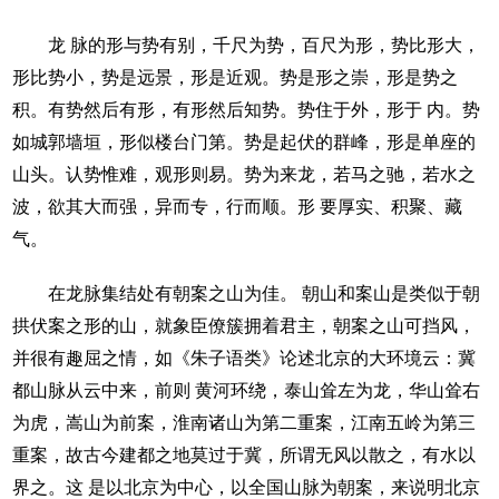
龙 脉的形与势有别，千尺为势，百尺为形，势比形大，
形比势小，势是远景，形是近观。势是形之崇，形是势之
积。有势然后有形，有形然后知势。势住于外，形于 内。势
如城郭墙垣，形似楼台门第。势是起伏的群峰，形是单座的
山头。认势惟难，观形则易。势为来龙，若马之驰，若水之
波，欲其大而强，异而专，行而顺。形 要厚实、积聚、藏
气。
在龙脉集结处有朝案之山为佳。 朝山和案山是类似于朝
拱伏案之形的山，就象臣僚簇拥着君主，朝案之山可挡风，
并很有趣屈之情，如《朱子语类》论述北京的大环境云：冀
都山脉从云中来，前则 黄河环绕，泰山耸左为龙，华山耸右
为虎，嵩山为前案，淮南诸山为第二重案，江南五岭为第三
重案，故古今建都之地莫过于冀，所谓无风以散之，有水以
界之。这 是以北京为中心，以全国山脉为朝案，来说明北京