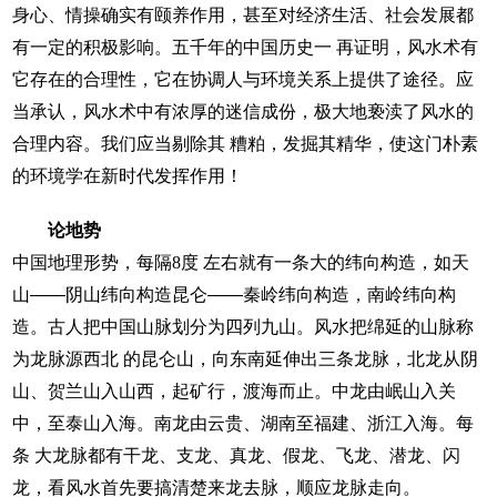
身心、情操确实有颐养作用，甚至对经济生活、社会发展都
有一定的积极影响。五千年的中国历史一 再证明，风水术有
它存在的合理性，它在协调人与环境关系上提供了途径。应
当承认，风水术中有浓厚的迷信成份，极大地亵渎了风水的
合理内容。我们应当剔除其 糟粕，发掘其精华，使这门朴素
的环境学在新时代发挥作用！
论地势
中国地理形势，每隔
8
度 左右就有一条大的纬向构造，如天
山――阴山纬向构造昆仑――秦岭纬向构造，南岭纬向构
造。古人把中国山脉划分为四列九山。风水把绵延的山脉称
为龙脉源西北 的昆仑山，向东南延伸出三条龙脉，北龙从阴
山、贺兰山入山西，起矿行，渡海而止。中龙由岷山入关
中，至泰山入海。南龙由云贵、湖南至福建、浙江入海。每
条 大龙脉都有干龙、支龙、真龙、假龙、飞龙、潜龙、闪
龙，看风水首先要搞清楚来龙去脉，顺应龙脉走向。