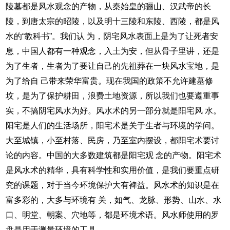
陵墓都是风水观念的产物，从秦始皇的骊山、汉武帝的长
陵，到唐太宗的昭陵，以及明十三陵和东陵、西陵，都是风
水的“教科书”。我们认 为，阴宅风水表面上是为了让死者安
息，中国人都有一种观念，入土为安，但从骨子里讲，还是
为了生者，生者为了要让自己的先祖葬在一块风水宝地，是
为了给自 己带来荣华富贵。现在我国的政策不允许建墓修
坟，是为了保护耕田，浪费土地资源，所以我们也要遵重事
实，不搞阴宅风水为好。风水术的另一部分就是阳宅风 水。
阳宅是人们的生活场所，阳宅术是关于生者与环境的学问。
大至城镇，小至村落、民房，乃至室内摆设，都阳宅术要讨
论的内容。中国的大多数建筑都是阳宅观 念的产物。阳宅术
是风水术的精华，具有科学性和实用价值，是我们要重点研
究的课题，对于当今环境保护大有裨益。风水术的知识是在
富多彩的，大多与环境有 关，如气、龙脉、形势、山水、水
口、明堂、朝案、穴地等，都是环境术语。风水师使用的罗
盘是用于测量环境的工具。