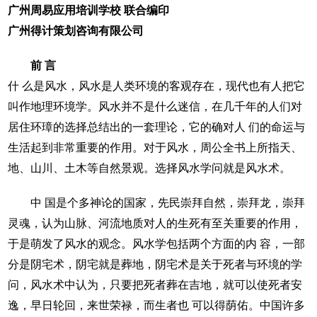
广州周易应用培训学校
联合编印
广州得计策划咨询有限公司
前
言
什 么是风水，风水是人类环境的客观存在，现代也有人把它
叫作地理环境学。风水并不是什么迷信，在几千年的人们对
居住环璋的选择总结出的一套理论，它的确对人 们的命运与
生活起到非常重要的作用。对于风水，周公全书上所指天、
地、山川、土木等自然景观。选择风水学问就是风水术。
中 国是个多神论的国家，先民崇拜自然，崇拜龙，崇拜
灵魂，认为山脉、河流地质对人的生死有至关重要的作用，
于是萌发了风水的观念。风水学包括两个方面的内 容，一部
分是阴宅术，阴宅就是葬地，阴宅术是关于死者与环境的学
问，风水术中认为，只要把死者葬在吉地，就可以使死者安
逸，早日轮回，来世荣禄，而生者也 可以得荫佑。中国许多