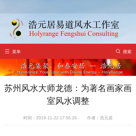


菜单
搜索
苏州风水大师龙德：为著名画家画
室风水调整
时间：2019-11-22 17:55:26
作者：浩元居