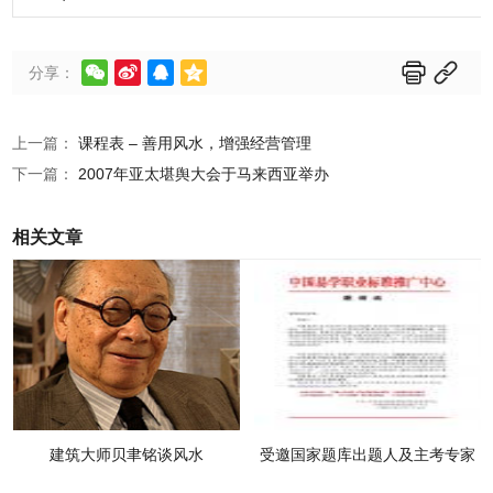






分享：
上一篇：
课程表 – 善用风水，增强经营管理
下一篇：
2007年亚太堪舆大会于马来西亚举办
相关文章
建筑大师贝聿铭谈风水
受邀国家题库出题人及主考专家