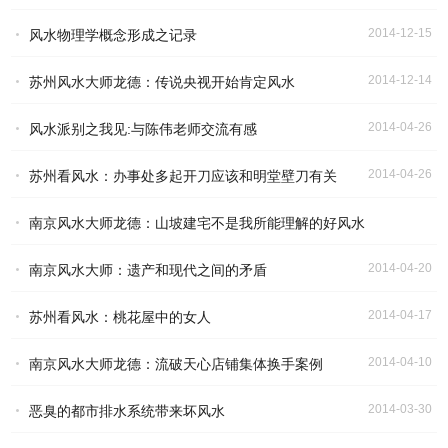
2014-12-15
风水物理学概念形成之记录
2014-12-14
苏州风水大师龙德：传说央视开始肯定风水
2014-04-26
风水派别之我见:与陈伟老师交流有感
2014-04-26
苏州看风水：办事处多起开刀应该和明堂壁刀有关
南京风水大师龙德：山坡建宅不是我所能理解的好风水
2014-04-20
南京风水大师：遗产和现代之间的矛盾
2014-04-20
2014-04-17
苏州看风水：桃花屋中的女人
2014-04-10
南京风水大师龙德：流破天心店铺集体换手案例
2014-03-30
恶臭的都市排水系统带来坏风水