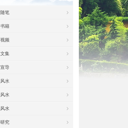
水随笔
水书籍
水视频
水文集
及宣导
运风水
安风水
感风水
水研究