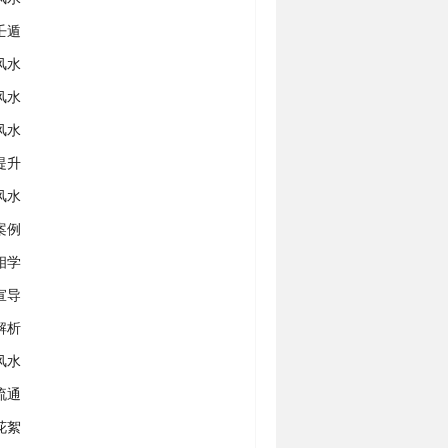
壬遁
风水
风水
风水
提升
风水
案例
相学
宣导
解析
风水
流通
花絮