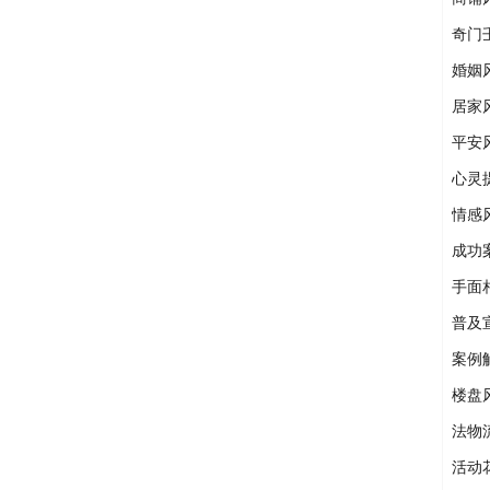
奇门
婚姻
居家
平安
心灵
情感
成功
手面
普及
案例
楼盘
法物
活动