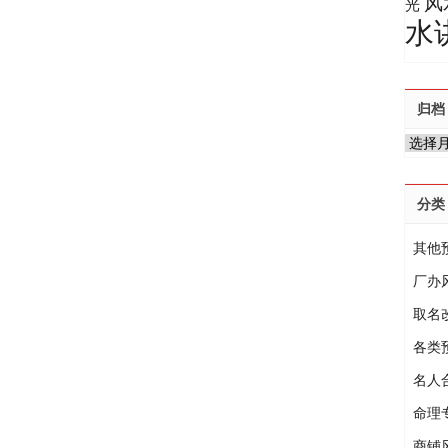
风
光
水
归档
归
档
分类
其他
厂办
取名
各类
名人
命理
商铺