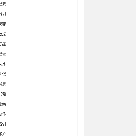
记要
培训
观志
做法
占星
记录
风水
科仪
消息
书籍
化煞
合作
培训
客户