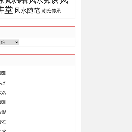
风水知识
风水专辑
水
讲堂
风水随笔
黄氏传承
预测
风水
改名
预测
合影
专栏
风水