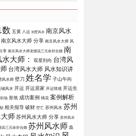
1数
南京风水
五黄
八运
别墅风水
南京风水大师 分享
南京风水大师 风
南
分享
南京风水大师龙德说三元命卦合婚
风水大师：
台湾风
双星到向
大师
台湾风水大师 风水知识讲
姓名学
壁刀
子山午向
湾风水师
开运
开运生
开运居家
店铺风水
开运情感
案例解析
成功案例
形煞
桃花
运职场
苏州
相关报导
破财
苏州风水
励
空亡
水大师
苏州风水大师 分享
苏州风水
苏州风水师
血
德说三元命卦合婚
风