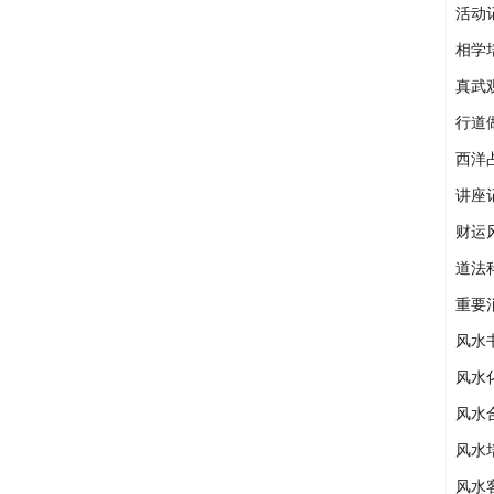
活动
相学
真武
行道
西洋
讲座
财运
道法
重要
风水
风水
风水
风水
风水