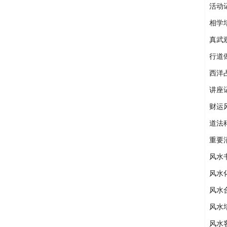
活动
相学
真武
行道
西洋
讲座
财运
道法
重要
风水
风水
风水
风水
风水