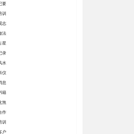
记要
培训
观志
做法
占星
记录
风水
科仪
消息
书籍
化煞
合作
培训
客户