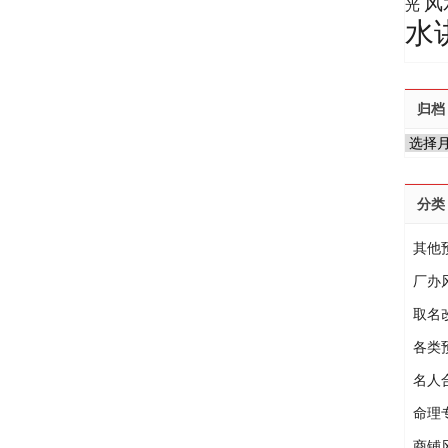
风
光
水
归档
归
档
分类
其他
厂办
取名
各类
名人
命理
商铺