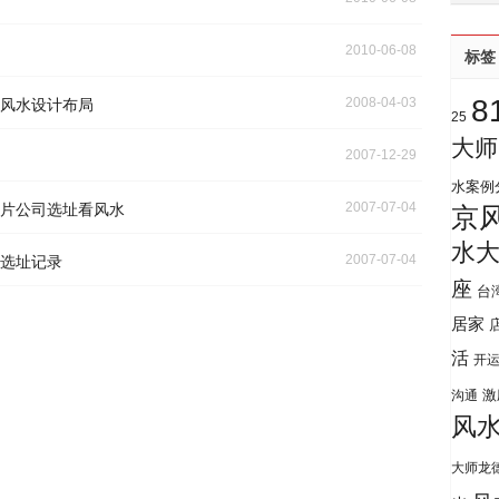
2010-06-08
标签
8
2008-04-03
风水设计布局
25
大师
2007-12-29
水案例
2007-07-04
片公司选址看风水
京
水
2007-07-04
选址记录
座
台
居家
活
开
激
沟通
风
大师龙