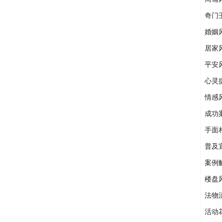
奇门
婚姻
居家
平安
心灵
情感
成功
手面
普及
案例
楼盘
法物
活动