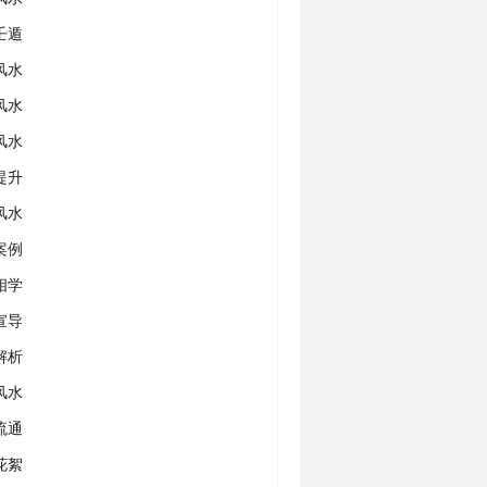
壬遁
风水
风水
风水
提升
风水
案例
相学
宣导
解析
风水
流通
花絮