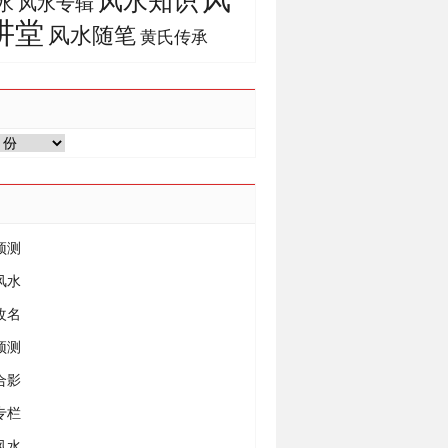
风水知识
风水专辑
水
讲堂
风水随笔
黄氏传承
预测
风水
改名
预测
合影
专栏
风水