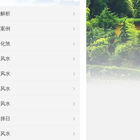
例解析
功案例
水化煞
家风水
盘风水
办风水
铺风水
水择日
姻风水