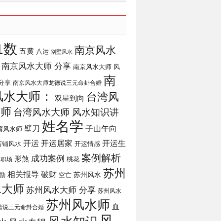
1数
南京风水
五黄
八运
别墅风水
南京风水大师 分享
南京风水大师 风
南
分享
南京风水大师龙德说三元命卦合婚
风水大师：
台湾风
双星到向
大师
台湾风水大师 风水知识讲
姓名学
壁刀
子山午向
湾风水师
开运
开运生
开运居家
店铺风水
开运情感
案例解析
成功案例
形煞
桃花
运职场
苏州
相关报导
破财
苏州风水
励
空亡
水大师
苏州风水大师 分享
苏州风水
苏州风水师
血
德说三元命卦合婚
风