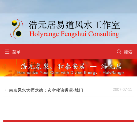


菜单
搜索
2007-07-11
南京风水大师龙德：玄空秘诀透露-城门