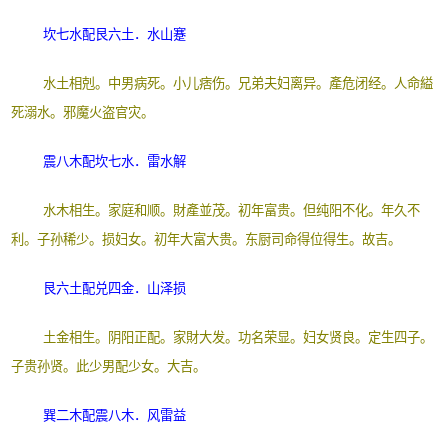
坎七水配艮六土．水山蹇
水土相剋。中男病死。小儿痞伤。兄弟夫妇离异。產危闭经。人命縊
死溺水。邪魔火盗官灾。
震八木配坎七水．雷水解
水木相生。家庭和顺。財產並茂。初年富贵。但纯阳不化。年久不
利。子孙稀少。损妇女。初年大富大贵。东厨司命得位得生。故吉。
艮六土配兑四金．山泽损
土金相生。阴阳正配。家財大发。功名荣显。妇女贤良。定生四子。
子贵孙贤。此少男配少女。大吉。
巽二木配震八木．风雷益