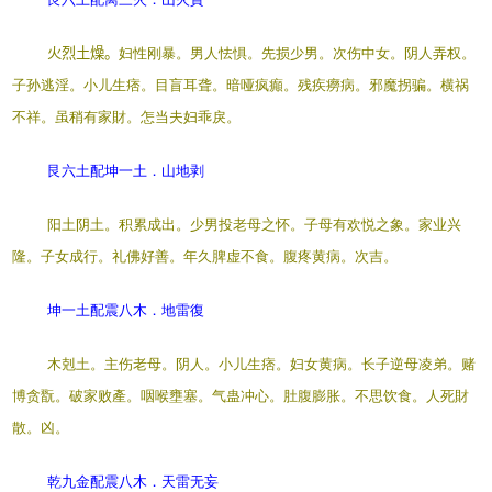
火烈土燥。
妇性刚暴。男人怯惧。先损少男。次伤中女。阴人弄权。
子孙逃淫。小儿生痞。目盲耳聋。暗哑疯癲。残疾癆病。邪魔拐骗。横祸
不祥。虽稍有家財。怎当夫妇乖戾。
艮六土配坤一土．山地剥
阳土阴土。积累成出。少男投老母之怀。子母有欢悦之象。家业兴
隆。子女成行。礼佛好善。年久脾虚不食。腹疼黄病。次吉。
坤一土配震八木．地雷復
木剋土。主伤老母。阴人。小儿生痞。妇女黄病。长子逆母凌弟。赌
博贪翫。破家败產。咽喉壅塞。气蛊冲心。肚腹膨胀。不思饮食。人死財
散。凶。
乾九金配震八木．天雷无妄