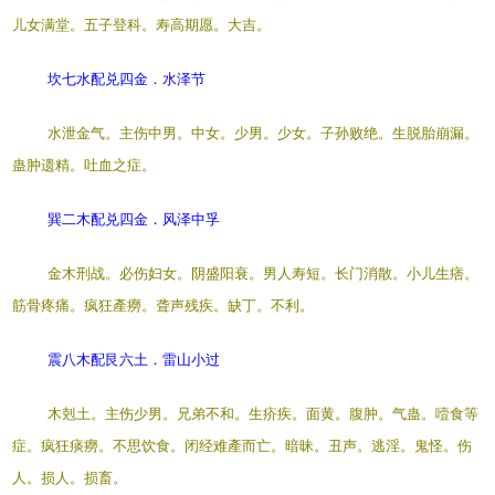
儿女满堂。五子登科。寿高期愿。大吉。
坎七水配兑四金．水泽节
水泄金气。主伤中男。中女。少男。少女。子孙败绝。生脱胎崩漏。
蛊肿遗精。吐血之症。
巽二木配兑四金．风泽中孚
金木刑战。必伤妇女。阴盛阳衰。男人寿短。长门消散。小儿生痞。
筋骨疼痛。疯狂產癆。聋声残疾。缺丁。不利。
震八木配艮六土．雷山小过
木剋土。主伤少男。兄弟不和。生疥疾。面黄。腹肿。气蛊。噎食等
症。疯狂痰癆。不思饮食。闭经难產而亡。暗昧。丑声。逃淫。鬼怪。伤
人。损人。损畜。