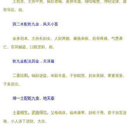
土剋水。主伤中男。疯狂聋哑。黄肿水蛊。咽噎喉壅。滯经涩便。虚
劳等症。凶。
巽二木配乾九金．风天小畜
金来剋木。主伤长妇女。人財两败。瘫痪杂疾。筋骨疼痛。气壅產
亡。官词贼盗。口眼歪斜。凶。
乾九金配兑四金．天泽履
二金比和。
钱財进益。米縠丰盈。子孙聪慧。妇女美丽。重妻宠妾。
子多庶出。
坤一土配乾九金．地天泰
土金相生。武曲得位。
父母俱庆。福寿康寧。財旺子秀。君子加官进
禄。小人添丁进財。大吉。