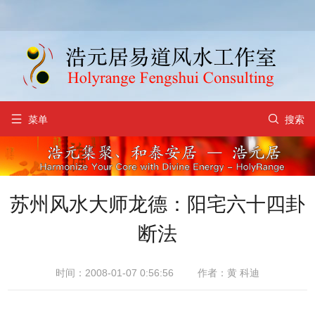


菜单
搜索
苏州风水大师龙德：阳宅六十四卦
断法
时间：2008-01-07 0:56:56
作者：黄 科迪