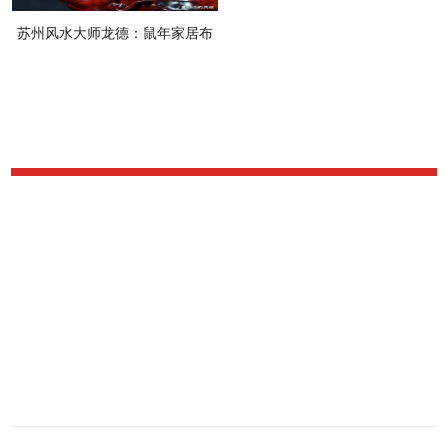
苏州风水大师龙德：鼠年家居布
置风水新讲究 全套方案出炉谨慎
规避