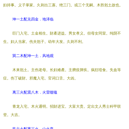
妇持事。义子掌家。久则出三寡。绝三门。或三个无嗣。木胜剋土故也。
坤一土配兑四金．地泽临
巨门入宅。土金相生。財產进益。男女孝义。但母女同室。纯阴不
生。妇人当家。伤夫剋子。幼年大发。久则不利。
巽二木配坤一土．风地观
木来剋土。主伤老母。长妇难產。主癆疫脾疾。疯狂噎食。失血等
症。伤丁破財。邪魔入宅。官词口舌。大凶。
离三火配震八木．火雷噬嗑
青龙入宅。木火通明。招財进宝。大富大贵。定出文人秀士科甲联
登。大吉。
艮六土配离三火．山火賁