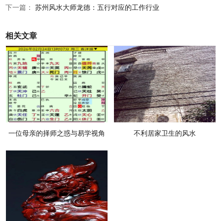
下一篇：
苏州风水大师龙德：五行对应的工作行业
相关文章
一位母亲的择师之惑与易学视角
不利居家卫生的风水