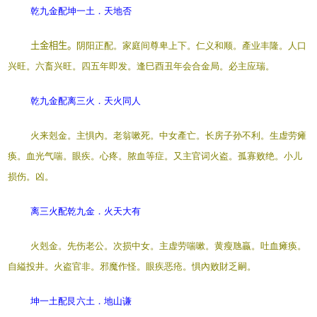
乾九金配坤一土．天地否
土金相生。
阴阳正配。家庭间尊卑上下。仁义和顺。產业丰隆。人口
兴旺。六畜兴旺。四五年即发。逢巳酉丑年会合金局。必主应瑞。
乾九金配离三火．天火同人
火来剋金。主惧內。老翁嗽死。中女產亡。长房子孙不利。生虚劳瘫
痪。血光气喘。眼疾。心疼。脓血等症。又主官词火盗。孤寡败绝。小儿
损伤。凶。
离三火配乾九金．火天大有
火剋金。先伤老公。次损中女。主虚劳喘嗽。黄瘦虺贏。吐血瘫痪。
自縊投井。火盗官非。邪魔作怪。眼疾恶疮。惧內败財乏嗣。
坤一土配艮六土．地山谦