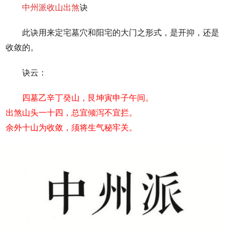
中州派
收山出煞
诀
此诀用来定宅墓穴和阳宅的大门之形式，是开抑，还是
收敛的。
诀云：
四墓乙辛丁癸山，艮坤寅申子午间。
出煞山头一十四，总宜倾泻不宜拦。
余外十山为收敛，须将生气秘牢关。