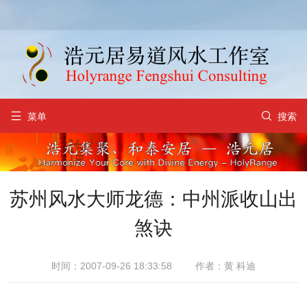


菜单
搜索
苏州风水大师龙德：中州派收山出
煞诀
时间：2007-09-26 18:33:58
作者：黄 科迪