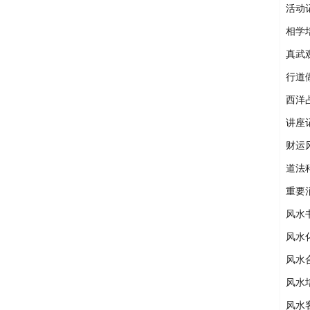
活动
相学
真武
行道
西洋
讲座
财运
道法
重要
风水
风水
风水
风水
风水