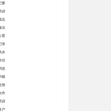
记要
培训
观志
做法
占星
记录
风水
科仪
消息
书籍
化煞
合作
培训
客户