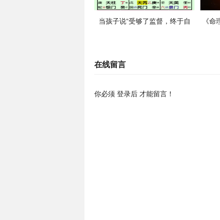
当孩子说“受够了监督，终于自
《命
由”，一位妈妈发现，她煮了20年
五鬼
的粥糊了锅
在线留言
你必须
登录后
才能留言！