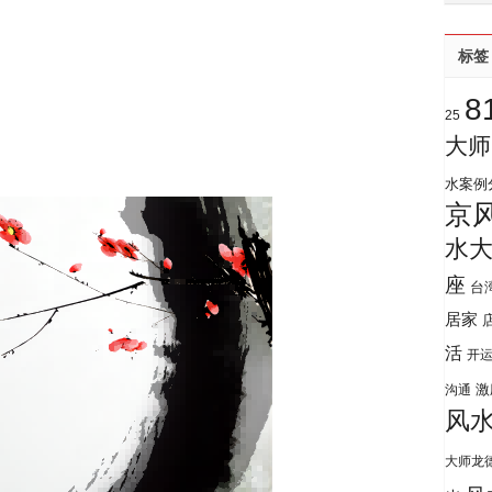
标签
8
25
大师
水案例
京
水
座
台
居家
活
开
激
沟通
风
大师龙