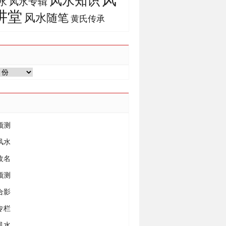
风水知识
风水专辑
水
讲堂
风水随笔
黄氏传承
预测
风水
改名
预测
合影
专栏
风水