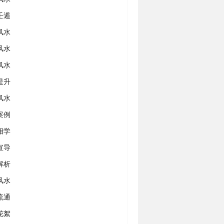
壬遁
风水
风水
风水
提升
风水
案例
相学
宣导
解析
风水
流通
花絮