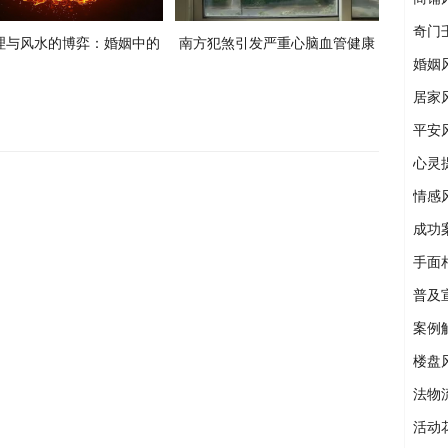
奇门
理与风水的博弈：婚姻中的
南方犯煞引发严重心脑血管健康
婚姻
格局与破解之道》谈婚姻中
问题
居家
的无名火
平安
心灵
情感
成功
手面
普及
案例
楼盘
法物
活动