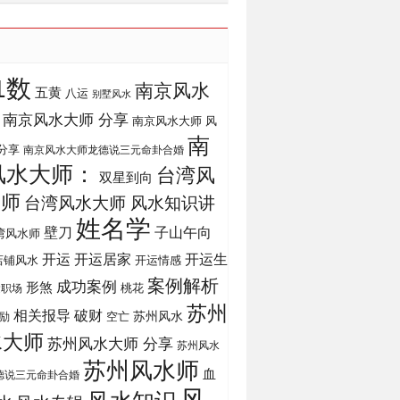
1数
南京风水
五黄
八运
别墅风水
南京风水大师 分享
南京风水大师 风
南
分享
南京风水大师龙德说三元命卦合婚
风水大师：
台湾风
双星到向
大师
台湾风水大师 风水知识讲
姓名学
壁刀
子山午向
湾风水师
开运
开运生
开运居家
店铺风水
开运情感
案例解析
成功案例
形煞
桃花
运职场
苏州
相关报导
破财
苏州风水
励
空亡
水大师
苏州风水大师 分享
苏州风水
苏州风水师
血
德说三元命卦合婚
风