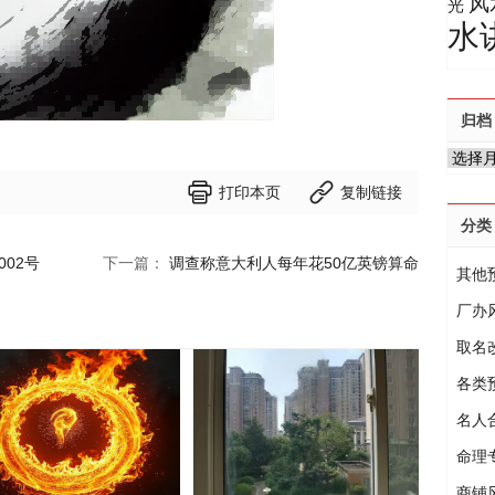
风
光
水
归档
归


档
打印本页
复制链接
分类
02号
下一篇：
调查称意大利人每年花50亿英镑算命
其他
厂办
取名
各类
名人
命理
商铺