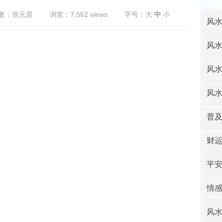
者：浩元居
浏览：7,562 views
字号：
大
中
小
风
风
风
风
普
财
平
情
风