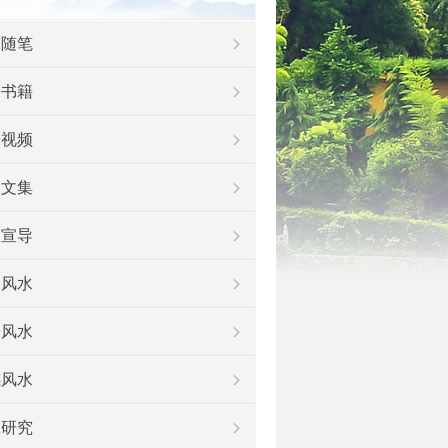
水随笔
水书籍
水视频
水文集
及宣导
运风水
安风水
感风水
水研究