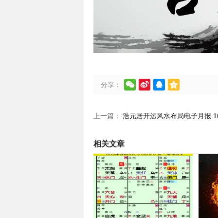




分享：
上一篇：
浩元居开运风水布局电子月报 10
相关文章