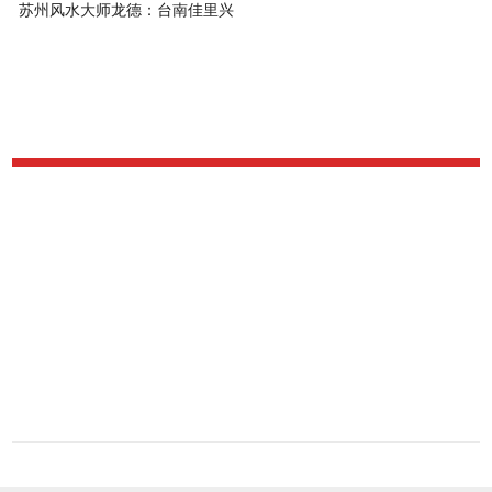
苏州风水大师龙德：台南佳里兴
雷恩行宫风水案例