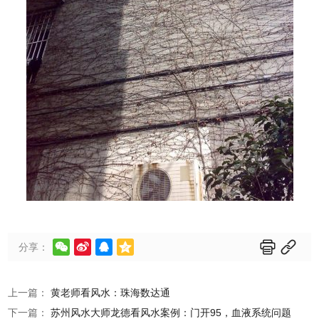






分享：
上一篇：
黄老师看风水：珠海数达通
下一篇：
苏州风水大师龙德看风水案例：门开95，血液系统问题